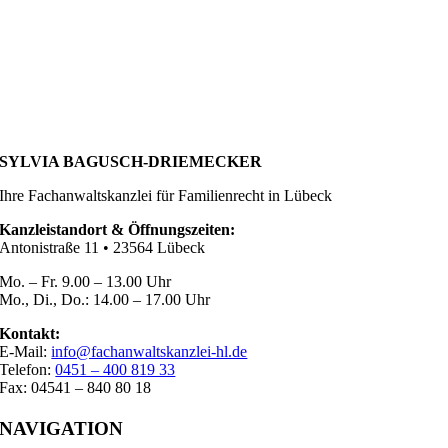
SYLVIA BAGUSCH-DRIEMECKER
Ihre Fachanwaltskanzlei für Familienrecht in Lübeck
Kanzleistandort & Öffnungszeiten:
Antonistraße 11 • 23564 Lübeck
Mo. – Fr. 9.00 – 13.00 Uhr
Mo., Di., Do.: 14.00 – 17.00 Uhr
Kontakt:
E-Mail:
info@fachanwaltskanzlei-hl.de
Telefon:
0451 – 400 819 33
Fax: 04541 – 840 80 18
NAVIGATION